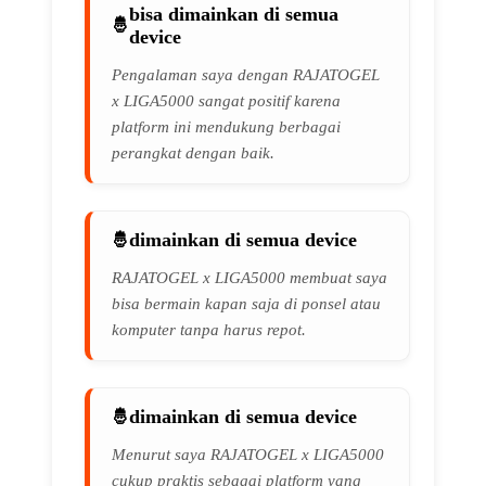
bisa dimainkan di semua
device
Pengalaman saya dengan RAJATOGEL
x LIGA5000 sangat positif karena
platform ini mendukung berbagai
perangkat dengan baik.
dimainkan di semua device
RAJATOGEL x LIGA5000 membuat saya
bisa bermain kapan saja di ponsel atau
komputer tanpa harus repot.
dimainkan di semua device
Menurut saya RAJATOGEL x LIGA5000
cukup praktis sebagai platform yang