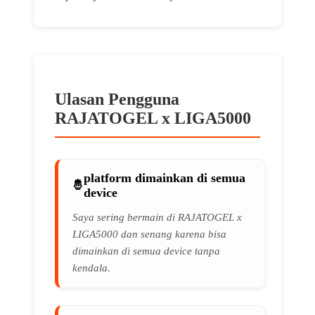
Ulasan Pengguna
RAJATOGEL x LIGA5000
platform dimainkan di semua
device
Saya sering bermain di RAJATOGEL x
LIGA5000 dan senang karena bisa
dimainkan di semua device tanpa
kendala.