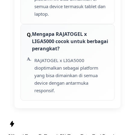
semua device termasuk tablet dan
laptop.
Mengapa RAJATOGEL x
LIGA5000 cocok untuk berbagai
perangkat?
RAJATOGEL x LIGA5000
dioptimalkan sebagai platform
yang bisa dimainkan di semua
device dengan antarmuka
responsif.