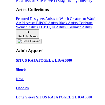
New Tees on Sale
Newest Designers
Tag Directory
Artist Collections
Featured Designers
Artists to Watch
Creators to Watch
AAPI Artists
BIPOC Artists
Black Artists
Celebrate
Women Artists
LGBTQIA Artists
Ukrainian Artists
Back To Menu
Adult Apparel
SITUS RAJATOGEL x LIGA5000
Shorts
New!
Hoodies
Long Sleeve SITUS RAJATOGEL x LIGA5000