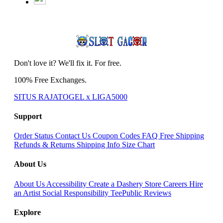
Don't love it? We'll fix it. For free.
100% Free Exchanges.
SITUS RAJATOGEL x LIGA5000
Support
Order Status
Contact Us
Coupon Codes
FAQ
Free Shipping
Refunds & Returns
Shipping Info
Size Chart
About Us
About Us
Accessibility
Create a Dashery Store
Careers
Hire
an Artist
Social Responsibility
TeePublic Reviews
Explore